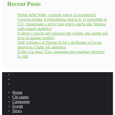
Recent Posts
Pedali nella Notte, versione estiva, si ricomincia!
Genova pedala: il #girodizena supera le 11 tonnellate di
CO₂ risparmiate e scrive una lettera aperta alla Sindaca
sullo spazio pubblico
Il metro e mezzo nel sorpasso dei ciclisti: una norma più
forte di quanto sembri?
Dall’Adriatico al Tirreno in bici: da Rimini a Cecina
attraverso l’Italia più autentica
Il dito o la luna? Una campagna per guardare davvero
la città
Home
Chi siamo
Campagne
Eventi
News