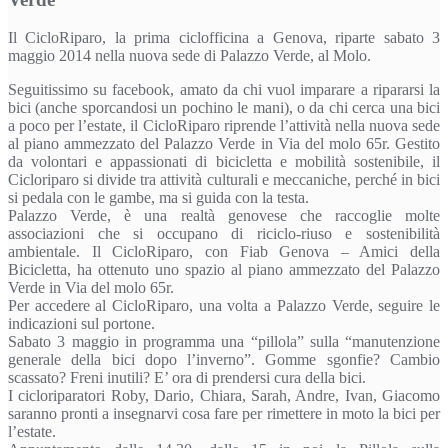
Il CicloRiparo, la prima ciclofficina a Genova, riparte sabato 3
maggio 2014 nella nuova sede di Palazzo Verde, al Molo.
Seguitissimo su facebook, amato da chi vuol imparare a ripararsi la
bici (anche sporcandosi un pochino le mani), o da chi cerca una bici
a poco per l’estate, il CicloRiparo riprende l’attività nella nuova sede
al piano ammezzato del Palazzo Verde in Via del molo 65r. Gestito
da volontari e appassionati di bicicletta e mobilità sostenibile, il
Cicloriparo si divide tra attività culturali e meccaniche, perché in bici
si pedala con le gambe, ma si guida con la testa.
Palazzo Verde, è una realtà genovese che raccoglie molte
associazioni che si occupano di riciclo-riuso e sostenibilità
ambientale. Il CicloRiparo, con Fiab Genova – Amici della
Bicicletta, ha ottenuto uno spazio al piano ammezzato del Palazzo
Verde in Via del molo 65r.
Per accedere al CicloRiparo, una volta a Palazzo Verde, seguire le
indicazioni sul portone.
Sabato 3 maggio in programma una “pillola” sulla “manutenzione
generale della bici dopo l’inverno”. Gomme sgonfie? Cambio
scassato? Freni inutili? E’ ora di prendersi cura della bici.
I cicloriparatori Roby, Dario, Chiara, Sarah, Andre, Ivan, Giacomo
saranno pronti a insegnarvi cosa fare per rimettere in moto la bici per
l’estate.