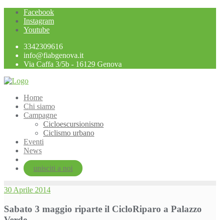
Skip
Facebook
to
Instagram
content
Youtube
3342309616
info@fiabgenova.it
Via Caffa 3/5b - 16129 Genova
Home
Chi siamo
Campagne
Cicloescursionismo
Ciclismo urbano
Eventi
News
unisciti a noi
30 Aprile 2014
Sabato 3 maggio riparte il CicloRiparo a Palazzo
Verde