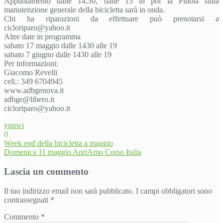
Appuntamento dalle 14,30, dalle 15 in poi la Pillola sulla
manutenzione generale della bicicletta sarà in onda.
Chi ha riparazioni da effettuare può prenotarsi a
cicloriparo@yahoo.it
Altre date in programma
sabato 17 maggio dalle 1430 alle 19
sabato 7 giugno dalle 1430 alle 19
Per informazioni:
Giacomo Revelli
cell.: 349 6704945
www.adbgenova.it
adbge@libero.it
cicloriparo@yahoo.it
ynqwi
0
Navigazione
Week end della bicicletta a maggio
Domenica 11 maggio ApriAmo Corso Italia
articoli
Lascia un commento
Il tuo indirizzo email non sarà pubblicato.
I campi obbligatori sono
contrassegnati
*
Commento
*