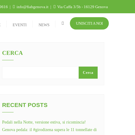
9616
info@fiabgenova.it
Via Caffa 3/5b - 16129 Genova
UNISCITI A NOI
E
EVENTI
NEWS
CERCA
Cerca
RECENT POSTS
Pedali nella Notte, versione estiva, si ricomincia!
Genova pedala: il #girodizena supera le 11 tonnellate di