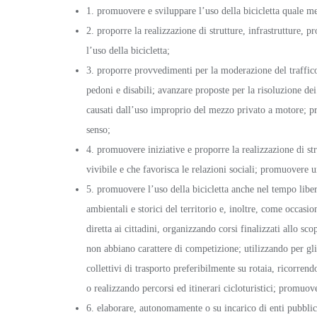
1. promuovere e sviluppare l’uso della bicicletta quale m
2. proporre la realizzazione di strutture, infrastrutture, p
l’uso della bicicletta;
3. proporre provvedimenti per la moderazione del traffico e 
pedoni e disabili; avanzare proposte per la risoluzione dei 
causati dall’uso improprio del mezzo privato a motore; p
senso;
4. promuovere iniziative e proporre la realizzazione di st
vivibile e che favorisca le relazioni sociali; promuovere u
5. promuovere l’uso della bicicletta anche nel tempo libero
ambientali e storici del territorio e, inoltre, come occas
diretta ai cittadini, organizzando corsi finalizzati allo sc
non abbiano carattere di competizione; utilizzando per gli 
collettivi di trasporto preferibilmente su rotaia, ricorren
o realizzando percorsi ed itinerari cicloturistici; promuoven
6. elaborare, autonomamente o su incarico di enti pubblici e