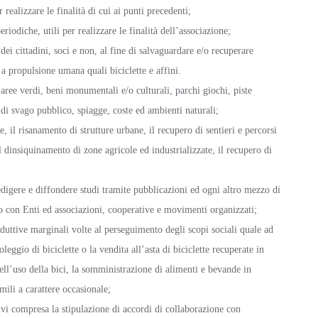
r realizzare le finalità di cui ai punti precedenti;
riodiche, utili per realizzare le finalità dell’associazione;
i cittadini, soci e non, al fine di salvaguardare e/o recuperare
 a propulsione umana quali biciclette e affini.
 aree verdi, beni monumentali e/o culturali, parchi giochi, piste
e di svago pubblico, spiagge, coste ed ambienti naturali;
 il risanamento di strutture urbane, il recupero di sentieri e percorsi
il dinsiquinamento di zone agricole ed industrializzate, il recupero di
redigere e diffondere studi tramite pubblicazioni ed ogni altro mezzo di
o con Enti ed associazioni, cooperative e movimenti organizzati;
uttive marginali volte al perseguimento degli scopi sociali quale ad
eggio di biciclette o la vendita all’asta di biciclette recuperate in
ll’uso della bici, la somministrazione di alimenti e bevande in
mili a carattere occasionale;
à ivi compresa la stipulazione di accordi di collaborazione con