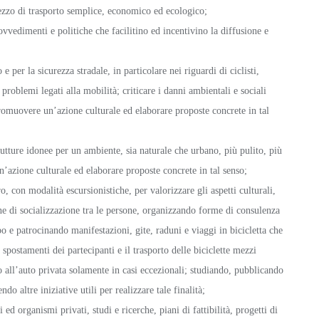
ezzo di trasporto semplice, economico ed ecologico;
rovvedimenti e politiche che facilitino ed incentivino la diffusione e
per la sicurezza stradale, in particolare nei riguardi di ciclisti,
problemi legati alla mobilità; criticare i danni ambientali e sociali
romuovere un’azione culturale ed elaborare proposte concrete in tal
rutture idonee per un ambiente, sia naturale che urbano, più pulito, più
n’azione culturale ed elaborare proposte concrete in tal senso;
, con modalità escursionistiche, per valorizzare gli aspetti culturali,
ione di socializzazione tra le persone, organizzando forme di consulenza
opo e patrocinando manifestazioni, gite, raduni e viaggi in bicicletta che
spostamenti dei partecipanti e il trasporto delle biciclette mezzi
do all’auto privata solamente in casi eccezionali; studiando, pubblicando
do altre iniziative utili per realizzare tale finalità;
d organismi privati, studi e ricerche, piani di fattibilità, progetti di