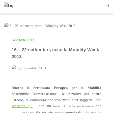
Skip
to
content
BLOG
24 Agosto 2013
16 – 22 settembre, ecco la Mobility Week
2013
Ritorna la
Settimana Europea per la Mobilità
Sostenibile
. Numerosissime le iniziative del nostro
Circolo, in collaborazione con molti altri soggetti. Puoi
scaricare qui
il depliant
che
fronte retro
della manifestazione
culminerà con il consueto appuntamento di “
chi sceglie