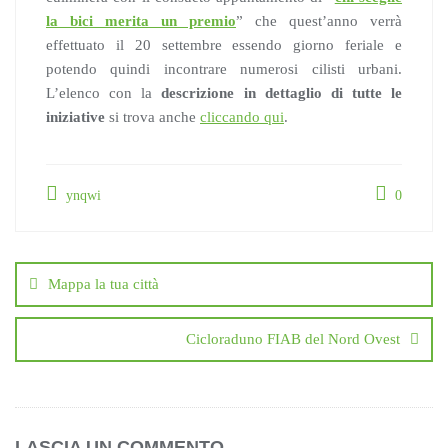
la bici merita un premio
” che quest’anno verrà
effettuato il 20 settembre essendo giorno feriale e
potendo quindi incontrare numerosi cilisti urbani.
L’elenco con la
descrizione in dettaglio di tutte le
iniziative
si trova anche
cliccando qui
.
ynqwi
0
Navigazione
articoli
Mappa la tua città
Cicloraduno FIAB del Nord Ovest
LASCIA UN COMMENTO