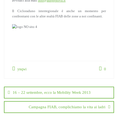
avvisaci alla mail
info@adbgenova.it
Il Cicloraduno interregionale è anche un momento per
confrontarsi con le altre realtà FIAB delle zone a noi confinanti.
ynqwi
0
Navigazione
articoli
16 – 22 settembre, ecco la Mobility Week 2013
Campagna FIAB, complichiamo la vita ai ladri