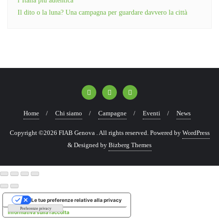
l’Italia più autentica
Il dito o la luna? Una campagna per guardare davvero la città
Home
Chi siamo
Campagne
Eventi
News
Copyright ©2026 FIAB Genova . All rights reserved.
Powered by
WordPress
&
Designed by
Bizberg Themes
Le tue preferenze relative alla privacy
Informativa sulla raccolta