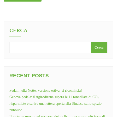
CERCA
Cerca
RECENT POSTS
Pedali nella Notte, versione estiva, si ricomincia!
Genova pedala: il #girodizena supera le 11 tonnellate di CO₂
risparmiate e scrive una lettera aperta alla Sindaca sullo spazio
pubblico
Il metro e mezzo nel sorpasso dei ciclisti: una norma più forte di