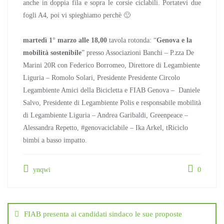
anche in doppia fila e sopra le corsie ciclabili. Portatevi due
fogli A4, poi vi spieghiamo perchè 🙂
martedì 1° marzo alle 18,00
tavola rotonda: “
Genova e la
mobilità sostenibile
” presso Associazioni Banchi – P.zza De
Marini 20R con Federico Borromeo, Direttore di Legambiente
Liguria – Romolo Solari, Presidente Presidente Circolo
Legambiente Amici della Bicicletta e FIAB Genova – Daniele
Salvo, Presidente di Legambiente Polis e responsabile mobilità
di Legambiente Liguria – Andrea Garibaldi, Greenpeace –
Alessandra Repetto, #genovaciclabile – Ika Arkel, tRiciclo
bimbi a basso impatto.
ynqwi
0
Navigazione
articoli
FIAB presenta ai candidati sindaco le sue proposte