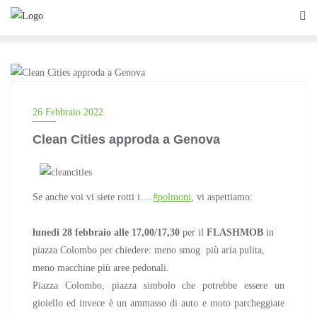
Skip
to
content
CICLISMO URBANO
26 Febbraio 2022
Clean Cities approda a Genova
Se anche voi vi siete rotti i…
#polmoni
, vi aspettiamo:
lunedi 28 febbraio alle 17,00/17,30
per il
FLASHMOB
in
piazza Colombo per chiedere: meno smog più aria pulita,
meno macchine più aree pedonali.
Piazza Colombo, piazza simbolo che potrebbe essere un
gioiello ed invece è un ammasso di auto e moto parcheggiate