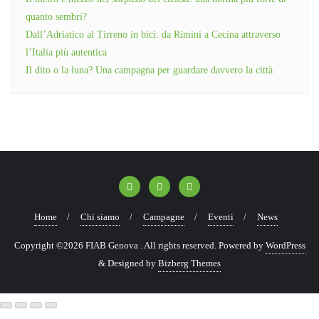
quanto sembri?
Dall’Adriatico al Tirreno in bici: da Rimini a Cecina attraverso
l’Italia più autentica
Il dito o la luna? Una campagna per guardare davvero la città
Home
Chi siamo
Campagne
Eventi
News
Copyright ©2026 FIAB Genova . All rights reserved.
Powered by
WordPress
&
Designed by
Bizberg Themes