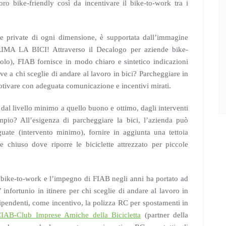
oro bike-friendly così da incentivare il bike-to-work tra i
he e private di ogni dimensione, è supportata dall’immagine
A LA BICI! Attraverso il Decalogo per aziende bike-
icolo), FIAB fornisce in modo chiaro e sintetico indicazioni
e a chi sceglie di andare al lavoro in bici? Parcheggiare in
tivare con adeguata comunicazione e incentivi mirati.
dal livello minimo a quello buono e ottimo, dagli interventi
sempio? All’esigenza di parcheggiare la bici, l’azienda può
eguate (intervento minimo), fornire in aggiunta una tettoia
 chiuso dove riporre le biciclette attrezzato per piccole
 bike-to-work e l’impegno di FIAB negli anni ha portato ad
infortunio in itinere per chi sceglie di andare al lavoro in
 dipendenti, come incentivo, la polizza RC per spostamenti in
IAB-Club Imprese Amiche della Bicicletta
(partner della