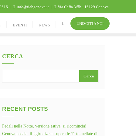
9616
info@fiabgenova.it
Via Caffa 3/5b - 16129 Genova
UNISCITI A NOI
E
EVENTI
NEWS
CERCA
Cerca
RECENT POSTS
Pedali nella Notte, versione estiva, si ricomincia!
Genova pedala: il #girodizena supera le 11 tonnellate di