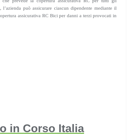
prevede la copertura assicurativa RC per tutti gli
va, l’azienda può assicurare ciascun dipendente mediante il
copertura assicurativa RC Bici per danni a terzi provocati in
 in Corso Italia