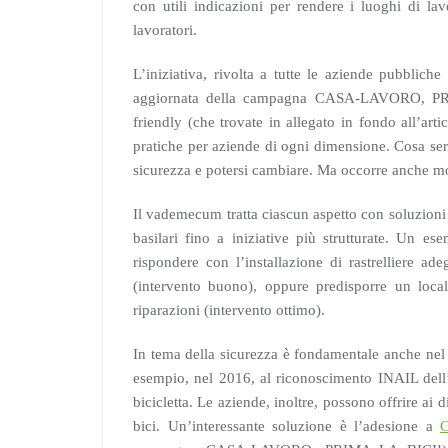
con utili indicazioni per rendere i luoghi di lav
lavoratori.
L’iniziativa, rivolta a tutte le aziende pubblic
aggiornata della campagna CASA-LAVORO, PRIM
friendly (che trovate in allegato in fondo all’art
pratiche per aziende di ogni dimensione. Cosa serv
sicurezza e potersi cambiare. Ma occorre anche mo
Il vademecum tratta ciascun aspetto con soluzioni 
basilari fino a iniziative più strutturate. Un e
rispondere con l’installazione di rastrelliere ad
(intervento buono), oppure predisporre un locale
riparazioni (intervento ottimo).
In tema della sicurezza è fondamentale anche nel
esempio, nel 2016, al riconoscimento INAIL dell’ 
bicicletta. Le aziende, inoltre, possono offrire ai
bici. Un’interessante soluzione è l’adesione a
C