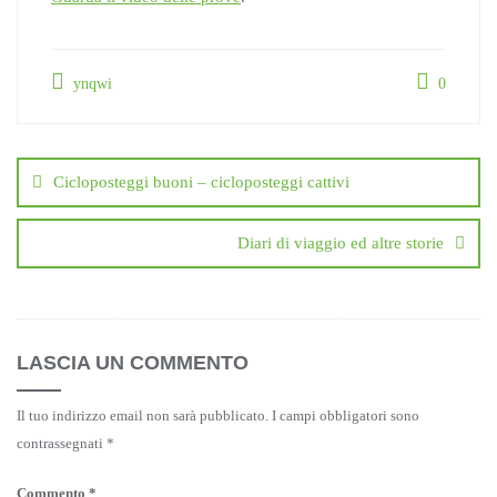
ynqwi
0
Navigazione
articoli
Cicloposteggi buoni – cicloposteggi cattivi
Diari di viaggio ed altre storie
LASCIA UN COMMENTO
Il tuo indirizzo email non sarà pubblicato.
I campi obbligatori sono
contrassegnati
*
Commento
*