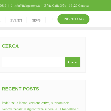
9616
info@fiabgenova.it
Via Caffa 3/5b - 16129 Genova
UNISCITI A NOI
E
EVENTI
NEWS
CERCA
Cerca
RECENT POSTS
Pedali nella Notte, versione estiva, si ricomincia!
Genova pedala: il #girodizena supera le 11 tonnellate di