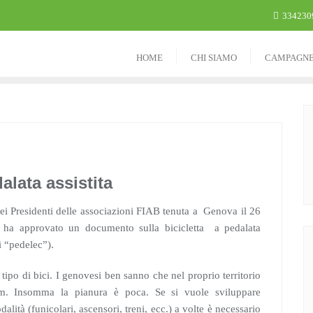
334230
HOME
CHI SIAMO
CAMPAGN
alata assistita
i Presidenti delle associazioni FIAB tenuta a Genova il 26
ha approvato un documento sulla bicicletta a pedalata
i “pedelec”).
 tipo di bici. I genovesi ben sanno che nel proprio territorio
l.m. Insomma la pianura è poca. Se si vuole sviluppare
dalità (funicolari, ascensori, treni, ecc.) a volte è necessario