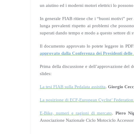
un aiutino ed i moderni motori elettrici lo possono
In generale FIAB ritiene che i “buoni motivi” per 
lunga prevalenti rispetto ai problemi che posson
superati dando tempo e modo a questo settore di s
Il documento approvato lo potete leggere in PDF
approvato dalla Conferenza dei Presidenti del
Prima della discussione e dell’approvazione del d
slides:
La tesi FIAB sulla Pedalata assistita
.
Giorgio Cecc
La posizione di ECF-European Cyclist’ Federation s
E-Bike, numeri e ragioni di mercato
.
Piero Nig
Associazione Nazionale Ciclo Motociclo Accessor