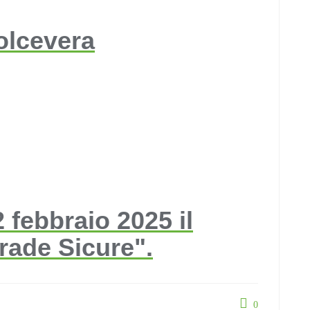
olcevera
 febbraio 2025 il
rade Sicure".
0