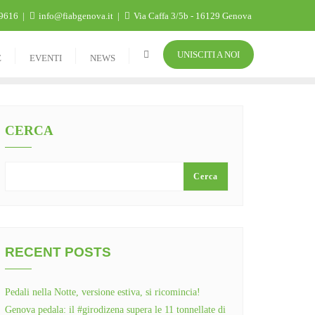
9616
info@fiabgenova.it
Via Caffa 3/5b - 16129 Genova
UNISCITI A NOI
E
EVENTI
NEWS
CERCA
Cerca
RECENT POSTS
Pedali nella Notte, versione estiva, si ricomincia!
Genova pedala: il #girodizena supera le 11 tonnellate di