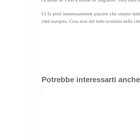
ciclabile di 3 km a monte di Staglieno. Tutti tratti d
Ci fa però immensamente piacere che stiamo tutt
città europea. Cosa non del tutto scontata nella ci
Potrebbe interessarti anche