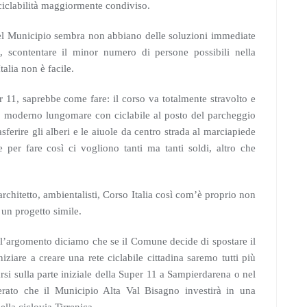
 ciclabilità maggiormente condiviso.
 del Municipio sembra non abbiano delle soluzioni immediate
, scontentare il minor numero di persone possibili nella
alia non è facile.
r 11, saprebbe come fare: il corso va totalmente stravolto e
n moderno lungomare con ciclabile al posto del parcheggio
sferire gli alberi e le aiuole da centro strada al marciapiede
 per fare così ci vogliono tanti ma tanti soldi, altro che
architetto, ambientalisti, Corso Italia così com’è proprio non
un progetto simile.
ull’argomento diciamo che se il Comune decide di spostare il
niziare a creare una rete ciclabile cittadina saremo tutti più
si sulla parte iniziale della Super 11 a Sampierdarena o nel
erato che il Municipio Alta Val Bisagno investirà in una