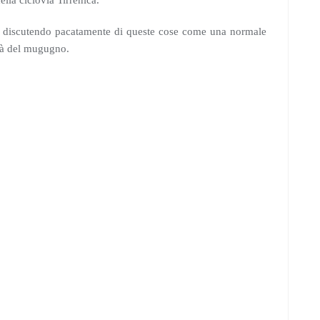
ella ciclovia Tirrenica.
i discutendo pacatamente di queste cose come una normale
ttà del mugugno.