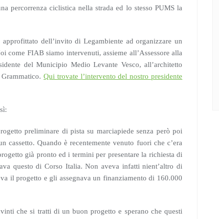
na percorrenza ciclistica nella strada ed lo stesso PUMS la
approfittato dell’invito di Legambiente ad organizzare un
Noi come FIAB siamo intervenuti, assieme all’Assessore alla
idente del Municipio Medio Levante Vesco, all’architetto
ia Grammatico.
Qui trovate l’intervento del nostro presidente
sì:
ogetto preliminare di pista su marciapiede senza però poi
n un cassetto. Quando è recentemente venuto fuori che c’era
ogetto già pronto ed i termini per presentare la richiesta di
va questo di Corso Italia. Non aveva infatti nient’altro di
eva il progetto e gli assegnava un finanziamento di 160.000
i che si tratti di un buon progetto e sperano che questi