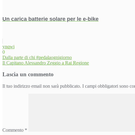
Un carica batterie solare per le e-bike
ynqwi
0
Navigazione
Dalla parte di chi #pedalaognigiorno
Il Capitano Alessandro Zeggio a Rai Regione
articoli
Lascia un commento
Il tuo indirizzo email non sarà pubblicato.
I campi obbligatori sono co
Commento
*