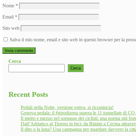
Nome
*
Email
*
Sito web
Salva il mio nome, email e sito web in questo browser per la pro
Cerca
Cerca
Recent Posts
Pedali nella Notte, versione estiva, si ricomincia!
Genova pedala: il #girodizena supera le 11 tonnellate di CO₂ 
Il metro e mezzo nel sorpasso dei ciclisti: una norma più for
Dall’Adriatico al Tirreno in bici: da Rimini a Cecina attravers
Il dito o la luna? Una campagna per guardare davvero la citt