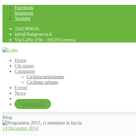
Skip
Facebook
to
Instagram
content
Youtube
3342309616
info@fiabgenova.it
Via Caffa 3/5b - 16129 Genova
Home
Chi siamo
Campagne
Cicloescursionismo
Ciclismo urbano
Eventi
News
unisciti a noi
Blog
14 Dicembre 2014