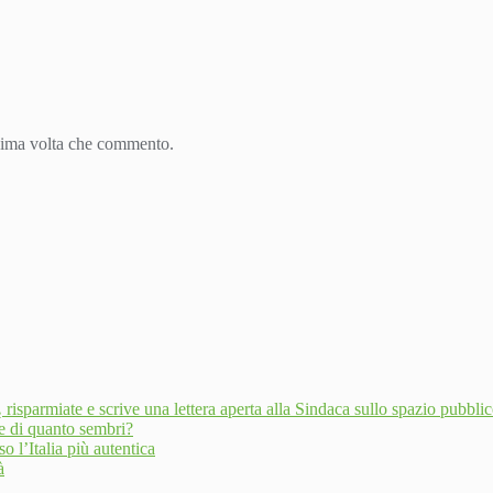
ssima volta che commento.
risparmiate e scrive una lettera aperta alla Sindaca sullo spazio pubbli
te di quanto sembri?
o l’Italia più autentica
à