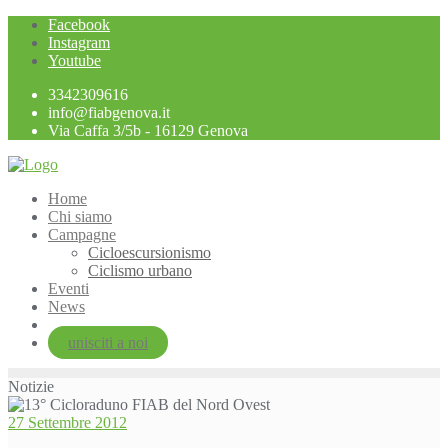
Skip
Facebook
to
Instagram
content
Youtube
3342309616
info@fiabgenova.it
Via Caffa 3/5b - 16129 Genova
Home
Chi siamo
Campagne
Cicloescursionismo
Ciclismo urbano
Eventi
News
unisciti a noi
Notizie
27 Settembre 2012