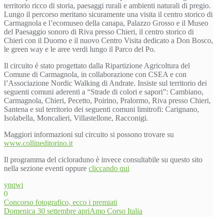
territorio ricco di storia, paesaggi rurali e ambienti naturali di pregio.
Lungo il percorso meritano sicuramente una visita il centro storico di
Carmagnola e l’ecomuseo della canapa, Palazzo Grosso e il Museo
del Paesaggio sonoro di Riva presso Chieri, il centro storico di
Chieri con il Duomo e il nuovo Centro Visita dedicato a Don Bosco,
le green way e le aree verdi lungo il Parco del Po.
Il circuito é stato progettato dalla Ripartizione Agricoltura del
Comune di Carmagnola, in collaborazione con CSEA e con
l’Associazione Nordic Walking di Andrate. Insiste sul territorio dei
seguenti comuni aderenti a “Strade di colori e sapori”: Cambiano,
Carmagnola, Chieri, Pecetto, Poirino, Pralormo, Riva presso Chieri,
Santena e sul territorio dei seguenti comuni limitrofi: Carignano,
Isolabella, Moncalieri, Villastellone, Racconigi.
Maggiori informazioni sul circuito si possono trovare su
www.collineditorino.it
Il programma del cicloraduno è invece consultabile su questo sito
nella sezione eventi oppure
cliccando qui
ynqwi
0
Navigazione
Concorso fotografico, ecco i premiati
Domenica 30 settembre apriAmo Corso Italia