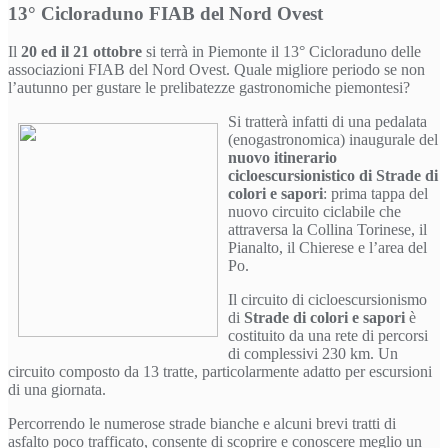
13° Cicloraduno FIAB del Nord Ovest
Il
20 ed il 21 ottobre
si terrà in Piemonte il 13° Cicloraduno delle
associazioni FIAB del Nord Ovest. Quale migliore periodo se non
l’autunno per gustare le prelibatezze gastronomiche piemontesi?
S
i tratterà infatti di una pedalata
(enogastronomica) inaugurale del
nuovo itinerario
cicloescursionistico di Strade di
colori e sapori
: prima tappa del
nuovo circuito ciclabile che
attraversa la Collina Torinese, il
Pianalto, il Chierese e l’area del
Po.
Il circuito di cicloescursionismo
di
Strade di colori e sapori
è
costituito da una rete di percorsi
di complessivi 230 km. Un
circuito composto da 13 tratte, particolarmente adatto per escursioni
di una giornata.
Percorrendo le numerose strade bianche e alcuni brevi tratti di
asfalto poco trafficato, consente di scoprire e conoscere meglio un