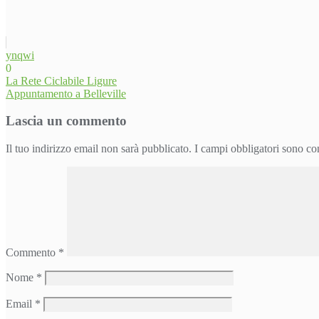
ynqwi
0
Navigazione
La Rete Ciclabile Ligure
Appuntamento a Belleville
articoli
Lascia un commento
Il tuo indirizzo email non sarà pubblicato.
I campi obbligatori sono co
Commento
*
Nome
*
Email
*