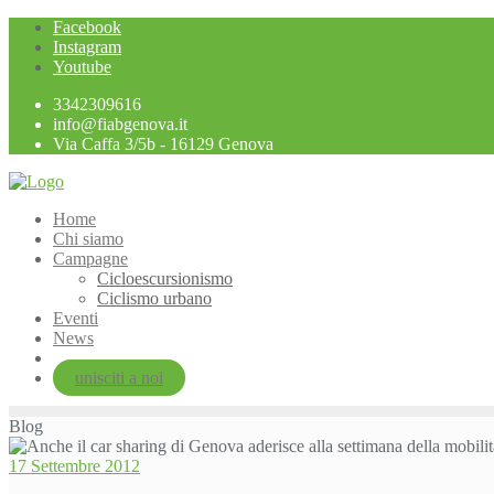
Skip
Facebook
to
Instagram
content
Youtube
3342309616
info@fiabgenova.it
Via Caffa 3/5b - 16129 Genova
Home
Chi siamo
Campagne
Cicloescursionismo
Ciclismo urbano
Eventi
News
unisciti a noi
Blog
17 Settembre 2012