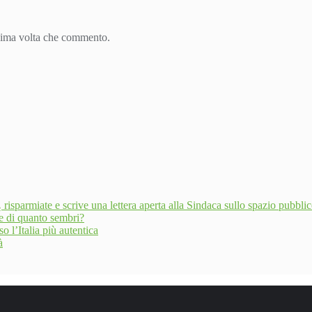
ssima volta che commento.
risparmiate e scrive una lettera aperta alla Sindaca sullo spazio pubbli
te di quanto sembri?
o l’Italia più autentica
à