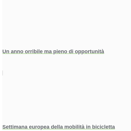
Un anno orribile ma pieno di opportunità
Settimana europea della mobilità in bicicletta