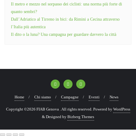
Il metro e mezzo nel sorpasso dei ciclisti: una norma più forte di
quanto sembri?
Dall’Adriatico al Tirreno in bici: da Rimini a Cecina attraverso
l’Italia più autentica
Il dito o la luna? Una campagna per guardare davvero la città
Home
Chi siamo
Campagne
Eventi
News
Copyright ©2026 FIAB Genova . All rights reserved.
Powered by
WordPress
&
Designed by
Bizberg Themes