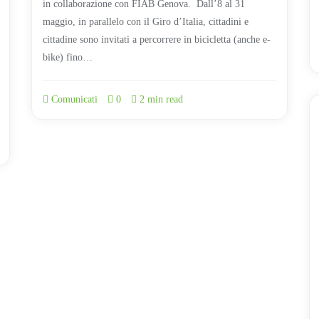
in collaborazione con FIAB Genova. Dall’8 al 31
maggio, in parallelo con il Giro d’Italia, cittadini e
cittadine sono invitati a percorrere in bicicletta (anche e-
bike) fino…
Comunicati
0
2 min read