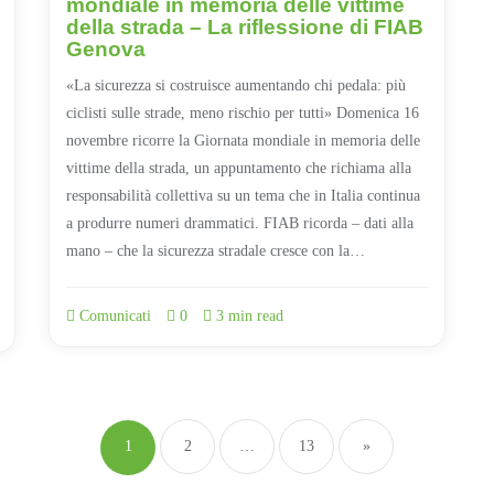
mondiale in memoria delle vittime
della strada – La riflessione di FIAB
Genova
«La sicurezza si costruisce aumentando chi pedala: più
ciclisti sulle strade, meno rischio per tutti» Domenica 16
novembre ricorre la Giornata mondiale in memoria delle
vittime della strada, un appuntamento che richiama alla
responsabilità collettiva su un tema che in Italia continua
a produrre numeri drammatici. FIAB ricorda – dati alla
mano – che la sicurezza stradale cresce con la…
Comunicati
0
3 min read
Paginazione
degli
1
2
…
13
»
articoli