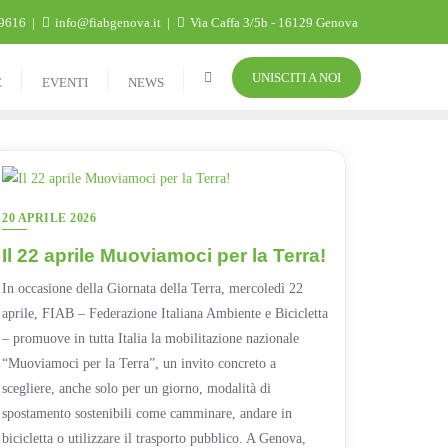
9616
info@fiabgenova.it
Via Caffa 3/5b - 16129 Genova
UNISCITI A NOI
E
EVENTI
NEWS
20 APRILE 2026
Il 22 aprile Muoviamoci per la Terra!
In occasione della Giornata della Terra, mercoledì 22
aprile, FIAB – Federazione Italiana Ambiente e Bicicletta
– promuove in tutta Italia la mobilitazione nazionale
“Muoviamoci per la Terra”, un invito concreto a
scegliere, anche solo per un giorno, modalità di
spostamento sostenibili come camminare, andare in
bicicletta o utilizzare il trasporto pubblico. A Genova,