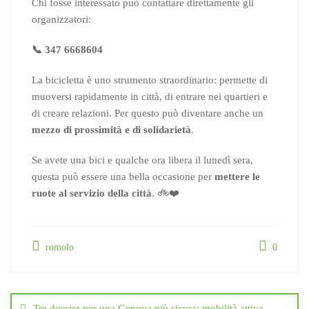
Chi fosse interessato può contattare direttamente gli
organizzatori:
📞 347 6668604
La bicicletta è uno strumento straordinario: permette di
muoversi rapidamente in città, di entrare nei quartieri e
di creare relazioni. Per questo può diventare anche un
mezzo di prossimità e di solidarietà
.
Se avete una bici e qualche ora libera il lunedì sera,
questa può essere una bella occasione per
mettere le
ruote al servizio della città
. 🚲❤️
romolo
0
Navigazione
articoli
Tre dossier per una Genova più sicura: mobilità attiva,