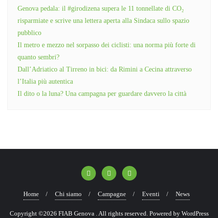
Genova pedala: il #girodizena supera le 11 tonnellate di CO₂
risparmiate e scrive una lettera aperta alla Sindaca sullo spazio
pubblico
Il metro e mezzo nel sorpasso dei ciclisti: una norma più forte di
quanto sembri?
Dall’Adriatico al Tirreno in bici: da Rimini a Cecina attraverso
l’Italia più autentica
Il dito o la luna? Una campagna per guardare davvero la città
Home
Chi siamo
Campagne
Eventi
News
Copyright ©2026 FIAB Genova . All rights reserved.
Powered by
WordPress