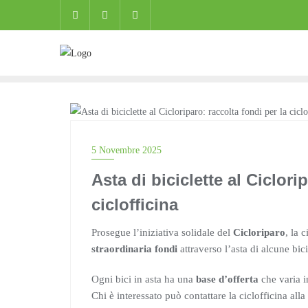
Skip
to
content
CICLISMO URBANO
5 Novembre 2025
Asta di biciclette al Ciclori
ciclofficina
Prosegue l’iniziativa solidale del
Cicloriparo
, la 
straordinaria fondi
attraverso l’asta di alcune bic
Ogni bici in asta ha una
base d’offerta
che varia in
Chi è interessato può contattare la ciclofficina all