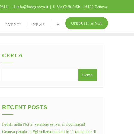
9616
info@fiabgenova.it
Via Caffa 3/5b - 16129 Genova
UNISCITI A NOI
EVENTI
NEWS
CERCA
Cerca
RECENT POSTS
Pedali nella Notte, versione estiva, si ricomincia!
Genova pedala: il #girodizena supera le 11 tonnellate di