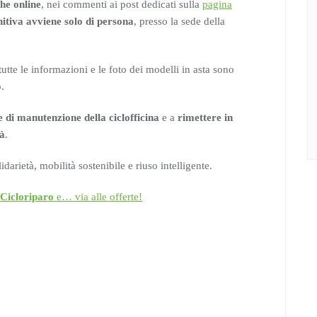
he online
, nei commenti ai post dedicati sulla
pagina
nitiva avviene solo di persona
, presso la sede della
tutte le informazioni e le foto dei modelli in asta sono
o
.
e di manutenzione della ciclofficina
e a
rimettere in
tà
.
arietà, mobilità sostenibile e riuso intelligente.
Cicloriparo
e… via alle offerte!