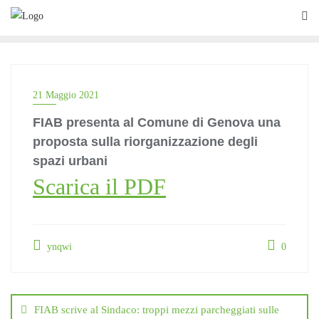
Skip
to
content
21 Maggio 2021
FIAB presenta al Comune di Genova una
proposta sulla riorganizzazione degli
spazi urbani
Scarica il PDF
ynqwi
0
Navigazione
articoli
FIAB scrive al Sindaco: troppi mezzi parcheggiati sulle