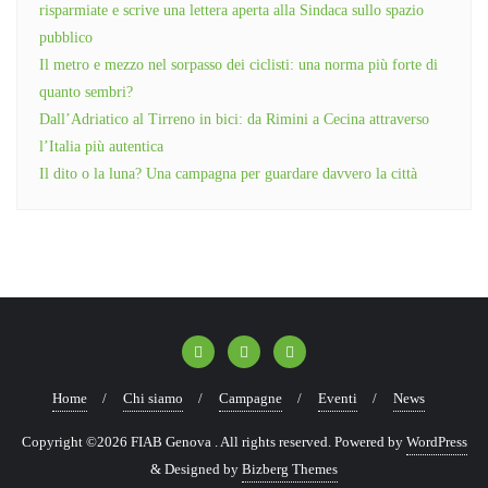
risparmiate e scrive una lettera aperta alla Sindaca sullo spazio
pubblico
Il metro e mezzo nel sorpasso dei ciclisti: una norma più forte di
quanto sembri?
Dall’Adriatico al Tirreno in bici: da Rimini a Cecina attraverso
l’Italia più autentica
Il dito o la luna? Una campagna per guardare davvero la città
Home
Chi siamo
Campagne
Eventi
News
Copyright ©2026 FIAB Genova . All rights reserved.
Powered by
WordPress
&
Designed by
Bizberg Themes