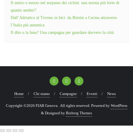
Il metro e mezzo nel sorpasso dei ciclisti: una norma più forte di
quanto sembri?
Dall’Adriatico al Tirreno in bici: da Rimini a Cecina attraverso
l’Italia più autentica
Il dito o la luna? Una campagna per guardare davvero la città
Home
Chi siamo
Campagne
Eventi
News
Copyright ©2026 FIAB Genova . All rights reserved.
Powered by
WordPress
&
Designed by
Bizberg Themes