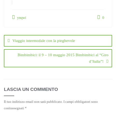
ynqwi
0
Navigazione
articoli
Viaggio intermodale con la pieghevole
Bimbimbici: il 9 – 10 maggio 2015 Bimbimbici al “Giro
d’Italia”!
LASCIA UN COMMENTO
Il tuo indirizzo email non sarà pubblicato.
I campi obbligatori sono
contrassegnati
*