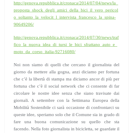
http://genova.repubblica.it/cronaca/2014/07/04/news/la_
proposta_shock_degli_amici_della_bici_il_vero_pericol
o_soltanto_la_velocit_l_intervista_francesco_la_spina-
90649206/
http://genova.repubblica.it/cronaca/2014/07/30/news/traf
fico_la_nuova_idea_di_tursi_le_bici_sfrattano_auto_e_
moto_da_corso_italia-92716080/
Noi non siamo di quelli che cercano il giornalista del
giorno da mettere alla gogna, anzi diciamo per fortuna
che c’è la libertà di stampa ma diciamo ancor di più per
fortuna che c’è il social network che ci consente di far
circolare le nostre idee senza che siano travisate dai
giornali. A settembre con la Settimana Europea della
Mobilità Sostenibile ci sarà occasione di confrontarci su
queste idee, speriamo solo che il Comune sia in grado di
fare una buona comunicazione su quello che sta
facendo. Nella foto giornalista in bicicletta, se guardate il