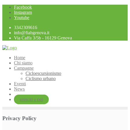
Skip
Facebook
to
Instagram
content
Youtube
3342309616
info@fiabgenova.it
Via Caffa 3/5b - 16129 Genova
Home
Chi siamo
Campagne
Cicloescursionismo
Ciclismo urbano
Eventi
News
unisciti a noi
Privacy Policy