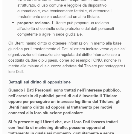
strutturato, di uso comune e leggibile da dispositivo
automatico e, ove tecnicamente fattibile, di ottenerne il
trasferimento senza ostacoli ad un altro titolare.
proporre reclamo.
L’Utente può proporre un reclamo
all’autorità di controllo della protezione dei dati personali
competente o agire in sede giudiziale.
Gli Utenti hanno diritto di ottenere informazioni in merito alla base
giuridica per il trasferimento di Dati all'estero incluso verso qualsiasi
organizzazione internazionale regolata dal diritto internazionale o
costituita da due o più paesi, come ad esempio l’ONU, nonché in
merito alle misure di sicurezza adottate dal Titolare per proteggere i
loro Dati.
Dettagli sul diritto di opposizione
Quando i Dati Personali sono trattati nell’interesse pubblico,
nell’esercizio di pubblici poteri di cui è investito il Titolare
oppure per perseguire un interesse legittimo del Titolare, gli
Utenti hanno diritto ad opporsi al trattamento per motivi
connessi alla loro situazione particolare.
Si fa presente agli Utenti che, ove i loro Dati fossero trattati
con finalità di marketing diretto, possono opporsi al
trattamento in qualsiasi momento, gratuitamente e senza