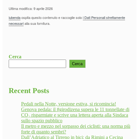
Ultima modifica: 9 aprile 2026
iubenda
ospita questo contenuto e raccoglie solo
i Dati Personali strettamente
necessari
alla sua fornitura.
Cerca
Cerca
Recent Posts
Pedali nella Notte, versione estiva, si ricomincia!
Genova pedala: il #girodizena supera le 11 tonnellate di
CO₂ risparmiate e scrive una lettera aperta alla Sindaca
sullo spazio pubblico
Il metro e mezzo nel sorpasso dei ciclisti: una norma più
forte di quanto sembri?
Dall’Adriatico al Tirreno in bici: da Rimini a Cecina