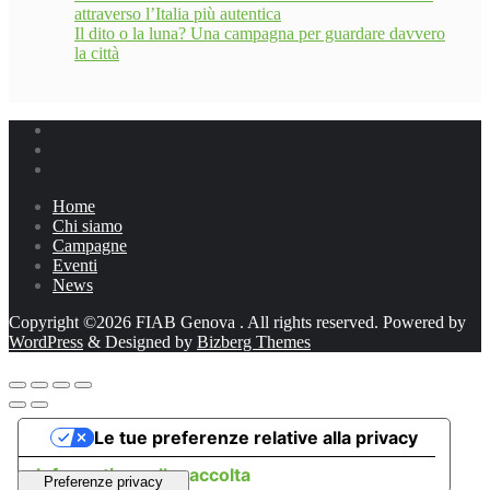
attraverso l’Italia più autentica
Il dito o la luna? Una campagna per guardare davvero
la città
Home
Chi siamo
Campagne
Eventi
News
Copyright ©2026 FIAB Genova . All rights reserved.
Powered by
WordPress
&
Designed by
Bizberg Themes
Le tue preferenze relative alla privacy
Informativa sulla raccolta