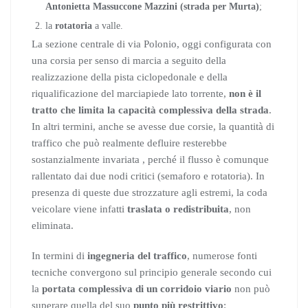
Antonietta Massuccone Mazzini (strada per Murta)
;
la
rotatoria
a valle.
La sezione centrale di via Polonio, oggi configurata con
una corsia per senso di marcia a seguito della
realizzazione della pista ciclopedonale e della
riqualificazione del marciapiede lato torrente,
non è il
tratto che limita la capacità complessiva della strada
.
In altri termini, anche se avesse due corsie, la quantità di
traffico che può realmente defluire resterebbe
sostanzialmente invariata , perché il flusso è comunque
rallentato dai due nodi critici (semaforo e rotatoria). In
presenza di queste due strozzature agli estremi, la coda
veicolare viene infatti
traslata o redistribuita
, non
eliminata.
In termini di
ingegneria del traffico
, numerose fonti
tecniche convergono sul principio generale secondo cui
la
portata complessiva di un corridoio viario
non può
superare quella del suo
punto più restrittivo
: