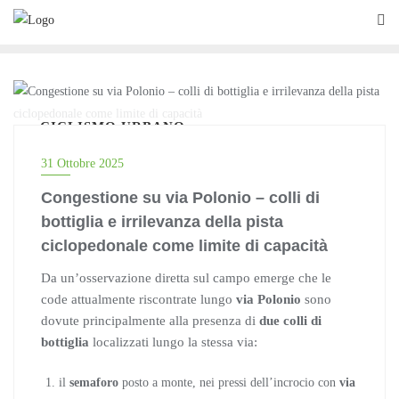
Skip
to
content
CICLISMO URBANO
31 Ottobre 2025
Congestione su via Polonio – colli di
bottiglia e irrilevanza della pista
ciclopedonale come limite di capacità
Da un’osservazione diretta sul campo emerge che le
code attualmente riscontrate lungo
via Polonio
sono
dovute principalmente alla presenza di
due colli di
bottiglia
localizzati lungo la stessa via:
il
semaforo
posto a monte, nei pressi dell’incrocio con
via