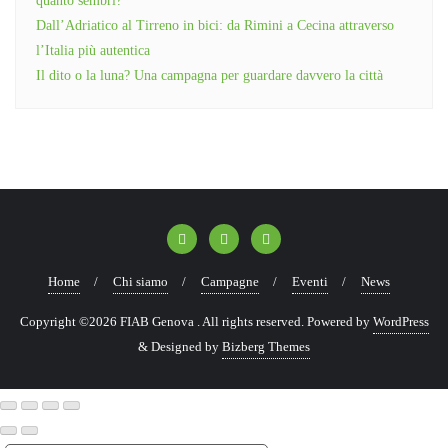
quanto sembri?
Dall’Adriatico al Tirreno in bici: da Rimini a Cecina attraverso
l’Italia più autentica
Il dito o la luna? Una campagna per guardare davvero la città
Home
Chi siamo
Campagne
Eventi
News
Copyright ©2026 FIAB Genova . All rights reserved.
Powered by
WordPress
&
Designed by
Bizberg Themes