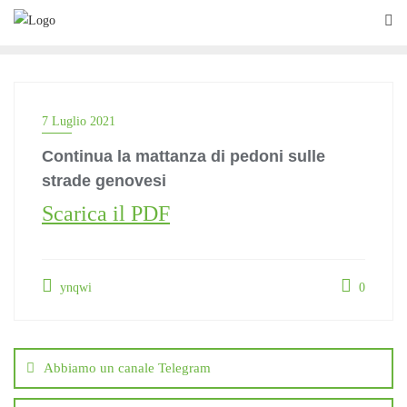
Skip
to
content
7 Luglio 2021
Continua la mattanza di pedoni sulle
strade genovesi
Scarica il PDF
ynqwi
0
Navigazione
articoli
Abbiamo un canale Telegram