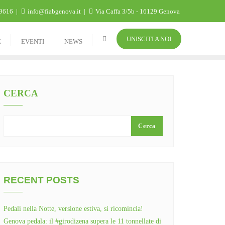
9616
info@fiabgenova.it
Via Caffa 3/5b - 16129 Genova
UNISCITI A NOI
E
EVENTI
NEWS
CERCA
Cerca
RECENT POSTS
Pedali nella Notte, versione estiva, si ricomincia!
Genova pedala: il #girodizena supera le 11 tonnellate di