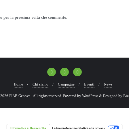
er per la prossima volta che commento.
Home
Chi siamo
Campagne
Eventi
News
2026 FIAB Genova . All rights reserved.
Powered by
WordPress
&
Designed by
Biz
Informativa sulla raccolta
Le tue preferenze relative alla privacy