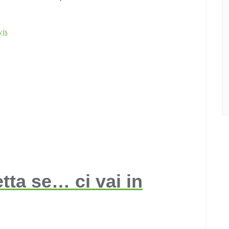
yjs
etta se… ci vai in