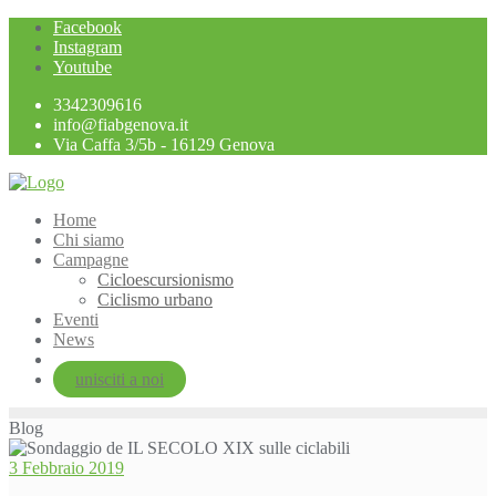
Skip
Facebook
to
Instagram
content
Youtube
3342309616
info@fiabgenova.it
Via Caffa 3/5b - 16129 Genova
Home
Chi siamo
Campagne
Cicloescursionismo
Ciclismo urbano
Eventi
News
unisciti a noi
Blog
3 Febbraio 2019