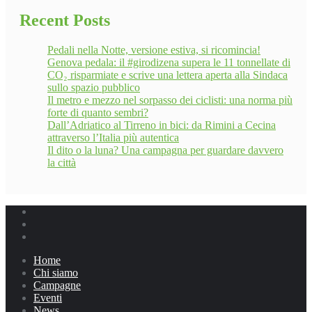
Recent Posts
Pedali nella Notte, versione estiva, si ricomincia!
Genova pedala: il #girodizena supera le 11 tonnellate di
CO₂ risparmiate e scrive una lettera aperta alla Sindaca
sullo spazio pubblico
Il metro e mezzo nel sorpasso dei ciclisti: una norma più
forte di quanto sembri?
Dall’Adriatico al Tirreno in bici: da Rimini a Cecina
attraverso l’Italia più autentica
Il dito o la luna? Una campagna per guardare davvero
la città
Home
Chi siamo
Campagne
Eventi
News