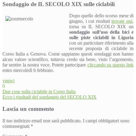
Sondaggio de IL SECOLO XIX sulle ciclabili
Dopo quello dello scorso mese di
giugno, i cui risultati
trovate qui
,
torna su IL SECOLO XIX un
sondaggio sull’uso della bici e
sulle piste ciclabili in Liguria
con un particolare riferimento alla
recente proposta di ciclabile in
Corso Italia a Genova. Come sappiamo questi sondaggi non hanno
alcun valore scientifico, tuttavia credo sia bene, visto l’argomento,
far sentire la nostra voce. Potete partecipare
cliccando su questo link
entro mercoledì 6 febbraio.
ynqwi
0
Navigazione
Due cose sulla ciclabile in Corso Italia
Ecco i risultadi del sondaggio del SECOLO XIX
articoli
Lascia un commento
Il tuo indirizzo email non sarà pubblicato.
I campi obbligatori sono
contrassegnati
*