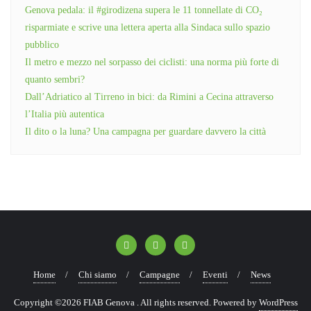
Genova pedala: il #girodizena supera le 11 tonnellate di CO₂
risparmiate e scrive una lettera aperta alla Sindaca sullo spazio
pubblico
Il metro e mezzo nel sorpasso dei ciclisti: una norma più forte di
quanto sembri?
Dall’Adriatico al Tirreno in bici: da Rimini a Cecina attraverso
l’Italia più autentica
Il dito o la luna? Una campagna per guardare davvero la città
Home
Chi siamo
Campagne
Eventi
News
Copyright ©2026 FIAB Genova . All rights reserved.
Powered by
WordPress