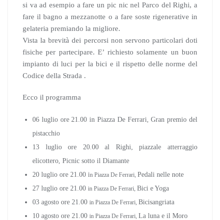
si va ad esempio a fare un pic nic nel Parco del Righi, a
fare il bagno a mezzanotte o a fare soste rigenerative in
gelateria premiando la migliore.
Vista la brevità dei percorsi non servono particolari doti
fisiche per partecipare. E’ richiesto solamente un buon
impianto di luci per la bici e il rispetto delle norme del
Codice della Strada .
Ecco il programma
06 luglio ore 21.00 in Piazza De Ferrari, Gran premio del
pistacchio
13 luglio ore 20.00 al Righi, piazzale atterraggio
elicottero, Picnic sotto il Diamante
20 luglio ore 21.00 i
Pedali nelle note
n Piazza De Ferrari,
27 luglio ore 21.00
Bici e Yoga
i
n Piazza De Ferrari,
03 agosto ore 21.00
Bicisangriata
i
n Piazza De Ferrari,
10 agosto ore 21.00
La luna e il Moro
i
n Piazza De Ferrari,