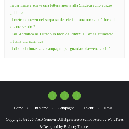
risparmiate e scrive una lettera aperta alla Sindaca sullo spazio
pubblico
Il metro e mezzo nel sorpasso dei ciclisti: una norma più forte di
quanto sembri?
Dall’Adriatico al Tirreno in bici: da Rimini a Cecina attraverso
l’Italia più autentica
Il dito o la luna? Una campagna per guardare davvero la città
Home
Chi siamo
Campagne
Eventi
News
Copyright ©2026 FIAB Genova . All rights reserved.
Powered by
WordPress
&
Designed by
Bizberg Themes