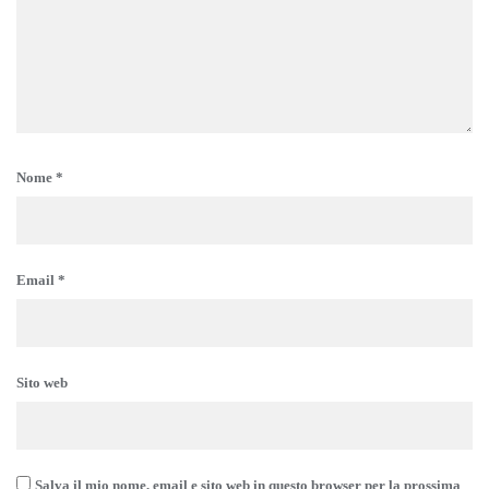
Nome
*
Email
*
Sito web
Salva il mio nome, email e sito web in questo browser per la prossima