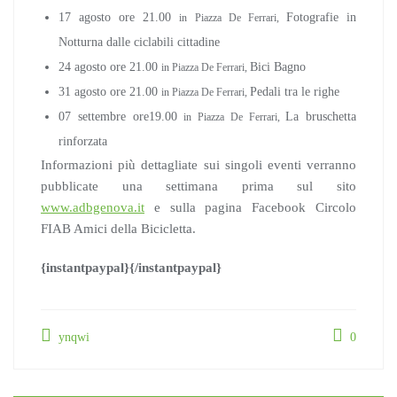
17 agosto ore 21.00
Fotografie in
i
n Piazza De Ferrari,
Notturna dalle ciclabili cittadine
24 agosto ore 21.00
Bici Bagno
i
n Piazza De Ferrari,
31 agosto ore 21.00
Pedali tra le righe
i
n Piazza De Ferrari,
07 settembre ore19.00
La bruschetta
i
n Piazza De Ferrari,
rinforzata
Informazioni più dettagliate sui singoli eventi verranno
pubblicate una settimana prima sul sito
www.adbgenova.it
e sulla pagina Facebook Circolo
FIAB Amici della Bicicletta.
{instantpaypal}{/instantpaypal}
ynqwi
0
Navigazione