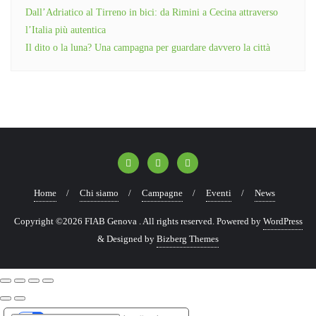
Dall’Adriatico al Tirreno in bici: da Rimini a Cecina attraverso
l’Italia più autentica
Il dito o la luna? Una campagna per guardare davvero la città
Home
Chi siamo
Campagne
Eventi
News
Copyright ©2026 FIAB Genova . All rights reserved.
Powered by
WordPress
&
Designed by
Bizberg Themes