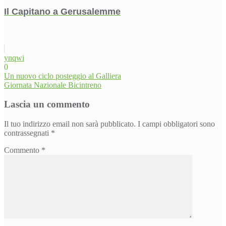
Il Capitano a Gerusalemme
ynqwi
0
Navigazione
Un nuovo ciclo posteggio al Galliera
Giornata Nazionale Bicintreno
articoli
Lascia un commento
Il tuo indirizzo email non sarà pubblicato.
I campi obbligatori sono
contrassegnati
*
Commento
*