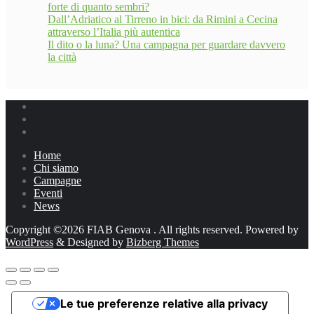
forte di quanto sembri?
Dall’Adriatico al Tirreno in bici: da Rimini a Cecina
attraverso l’Italia più autentica
Il dito o la luna? Una campagna per guardare davvero
la città
Home
Chi siamo
Campagne
Eventi
News
Copyright ©2026 FIAB Genova . All rights reserved.
Powered by
WordPress
&
Designed by
Bizberg Themes
Le tue preferenze relative alla privacy