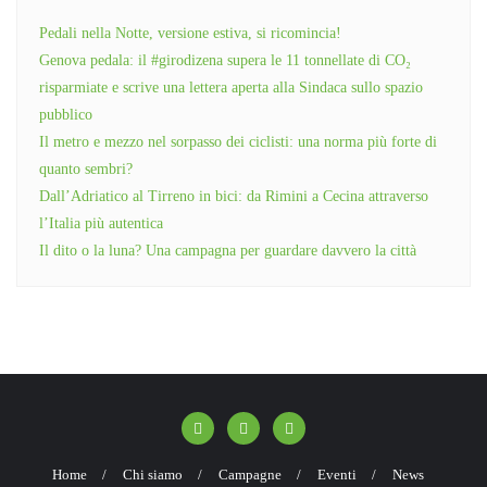
Pedali nella Notte, versione estiva, si ricomincia!
Genova pedala: il #girodizena supera le 11 tonnellate di CO₂
risparmiate e scrive una lettera aperta alla Sindaca sullo spazio
pubblico
Il metro e mezzo nel sorpasso dei ciclisti: una norma più forte di
quanto sembri?
Dall’Adriatico al Tirreno in bici: da Rimini a Cecina attraverso
l’Italia più autentica
Il dito o la luna? Una campagna per guardare davvero la città
Home
Chi siamo
Campagne
Eventi
News