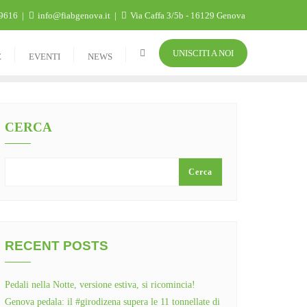
9616
info@fiabgenova.it
Via Caffa 3/5b - 16129 Genova
UNISCITI A NOI
E
EVENTI
NEWS
CERCA
Cerca
RECENT POSTS
Pedali nella Notte, versione estiva, si ricomincia!
Genova pedala: il #girodizena supera le 11 tonnellate di