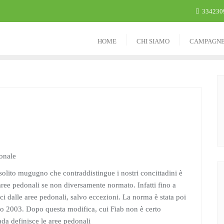
334230
HOME
CHI SIAMO
CAMPAGN
solito mugugno che contraddistingue i nostri concittadini è
aree pedonali se non diversamente normato. Infatti fino a
ici dalle aree pedonali, salvo eccezioni. La norma è stata poi
o 2003. Dopo questa modifica, cui Fiab non è certo
ada definisce le aree pedonali