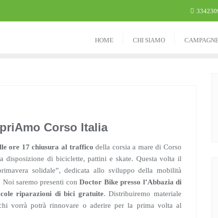
334230
HOME
CHI SIAMO
CAMPAGN
priAmo Corso Italia
lle ore 17
chiusura al traffico
della corsia a mare di Corso
 a disposizione di biciclette, pattini e skate. Questa volta il
rimavera solidale”, dedicata allo sviluppo della mobilità
i.. Noi saremo presenti con
Doctor Bike presso
l’Abbazia di
ccole riparazioni di bici gratuite
. Distribuiremo materiale
chi vorrà potrà rinnovare o aderire per la prima volta al