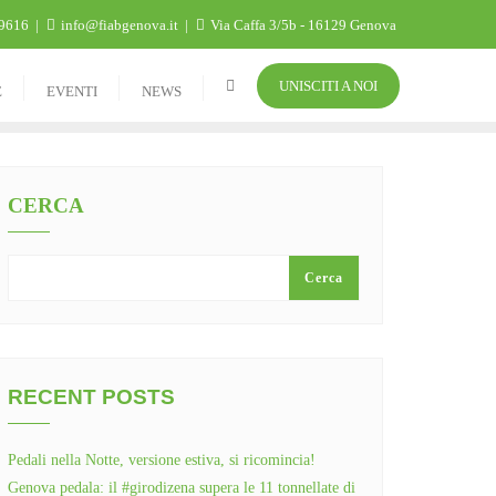
9616
info@fiabgenova.it
Via Caffa 3/5b - 16129 Genova
UNISCITI A NOI
E
EVENTI
NEWS
CERCA
Cerca
RECENT POSTS
Pedali nella Notte, versione estiva, si ricomincia!
Genova pedala: il #girodizena supera le 11 tonnellate di