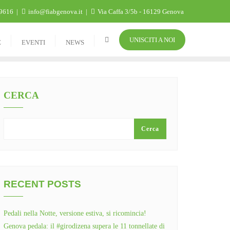
9616
info@fiabgenova.it
Via Caffa 3/5b - 16129 Genova
UNISCITI A NOI
E
EVENTI
NEWS
CERCA
Cerca
RECENT POSTS
Pedali nella Notte, versione estiva, si ricomincia!
Genova pedala: il #girodizena supera le 11 tonnellate di