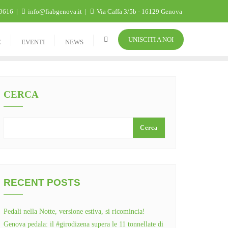
9616
info@fiabgenova.it
Via Caffa 3/5b - 16129 Genova
UNISCITI A NOI
E
EVENTI
NEWS
CERCA
Cerca
RECENT POSTS
Pedali nella Notte, versione estiva, si ricomincia!
Genova pedala: il #girodizena supera le 11 tonnellate di