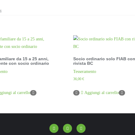
quantità
i
amiliare da 15 a 25 anni,
Socio ordinario solo FIAB co
nte con socio ordinario
rivista BC
ento
Tesseramento
36,00
€
giungi al carrello
Aggiungi al carrello