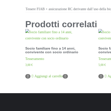
Tessere FIAB + assicurazione RC derivante dall’uso della bic
Prodotti correlati
Socio familiare fino a 14 anni,
Socio f
convivente con socio ordinario
convive
Tesseramento
Tesseram
3,00
€
5,00
€
Aggiungi al carrello
Ag