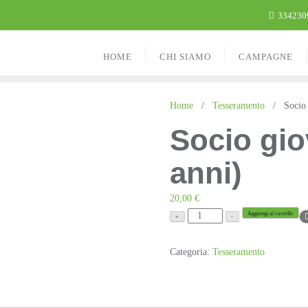
334230
HOME
CHI SIAMO
CAMPAGNE
Home
/
Tesseramento
/ Socio g
Socio gio
anni)
20,00
€
Socio
Aggiungi al carrello
+
-
giovane
(15
Categoria:
Tesseramento
–
25
anni)