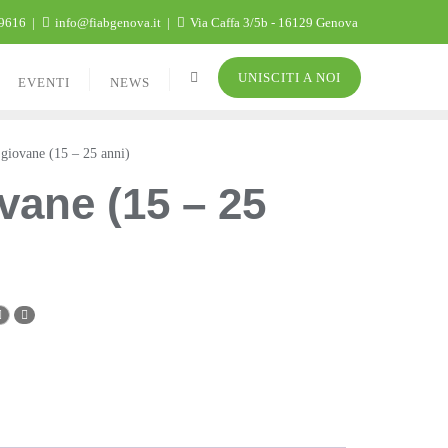
9616
info@fiabgenova.it
Via Caffa 3/5b - 16129 Genova
UNISCITI A NOI
EVENTI
NEWS
iovane (15 – 25 anni)
vane (15 – 25