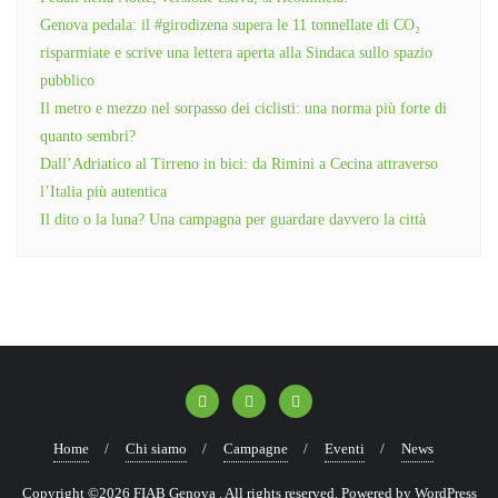
Genova pedala: il #girodizena supera le 11 tonnellate di CO₂
risparmiate e scrive una lettera aperta alla Sindaca sullo spazio
pubblico
Il metro e mezzo nel sorpasso dei ciclisti: una norma più forte di
quanto sembri?
Dall’Adriatico al Tirreno in bici: da Rimini a Cecina attraverso
l’Italia più autentica
Il dito o la luna? Una campagna per guardare davvero la città
Home
Chi siamo
Campagne
Eventi
News
Copyright ©2026 FIAB Genova . All rights reserved.
Powered by
WordPress